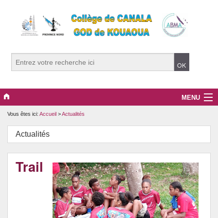
MENU
Vous êtes ici:
Accueil
>
Actualités
L’établissement
Actualités
La communauté éducative (2026)
Les parcours éducatifs
Trail