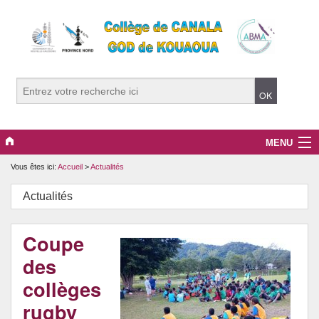
MENU
Vous êtes ici:
Accueil
>
Actualités
L’établissement
Actualités
La communauté éducative (2026)
Les parcours éducatifs
Coupe
des
collèges
rugby