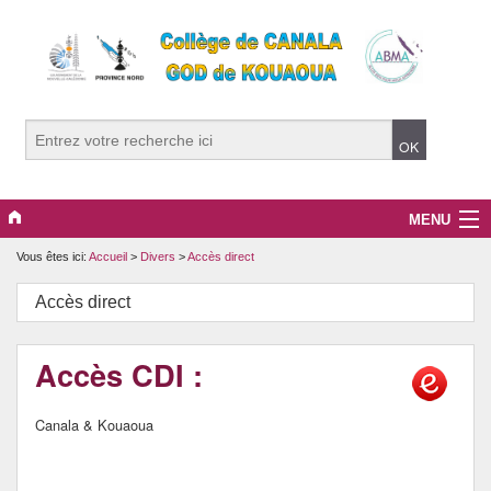
MENU
Vous êtes ici:
Accueil
>
Divers
>
Accès direct
L’établissement
Accès direct
La communauté éducative (2026)
Les parcours éducatifs
Accès CDI :
Canala & Kouaoua