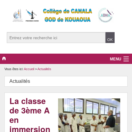
MENU
Vous êtes ici:
Accueil
>
Actualités
L’établissement
Actualités
La communauté éducative (2026)
Les parcours éducatifs
La classe
de 3ème A
en
immersion