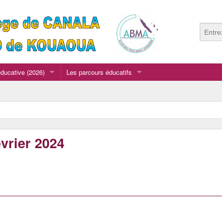
ucative (2026)
Les parcours éducatifs
t les Agents
Dans le cadre de l’EPI "Découverte du Monde...
La Section Fooball du collège de CANALA
principaux 2026
Le parcours artistique et culturel
évrier 2024
Le parcours CIVIQUE (Citoyenneté Active).