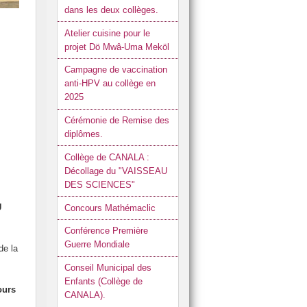
dans les deux collèges.
Atelier cuisine pour le
projet Dö Mwâ-Uma Meköl
Campagne de vaccination
anti-HPV au collège en
2025
Cérémonie de Remise des
diplômes.
Collège de CANALA :
Décollage du "VAISSEAU
DES SCIENCES"
U
Concours Mathémaclic
Conférence Première
Guerre Mondiale
de la
Conseil Municipal des
Enfants (Collège de
ours
CANALA).