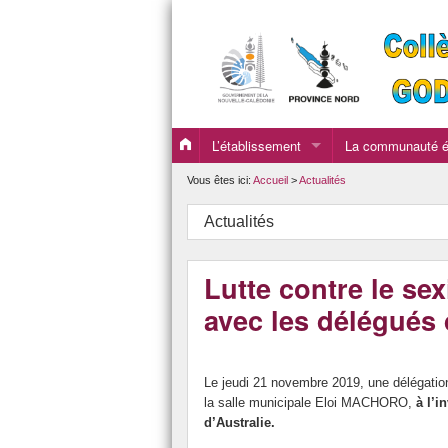
L’établissement
La communauté éd
Le mot du principal - Rentrée 2026
La Vie Scolaire e
Vous êtes ici:
Accueil
>
Actualités
La Direction du collège et du GOD 2026
Les professeurs
Actualités
Les horaires 2026
Les professeurs 
Lutte contre le sex
Rentrée des personnels 2026
avec les délégués 
Le projet d’établissement 2025-2028
Le jeudi 21 novembre 2019, une délégati
la salle municipale Eloi MACHORO,
à l’i
d’Australie.