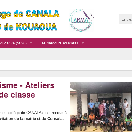
ucative (2026)
Les parcours éducatifs
t les Agents
Dans le cadre de l’EPI "Découverte du Monde...
La Section Fooball du collège de CANALA
principaux 2026
Le parcours artistique et culturel
isme - Ateliers
Le parcours CIVIQUE (Citoyenneté Active).
de classe
on du collège de CANALA s’est rendue à
nvitation de la mairie et du Consulat